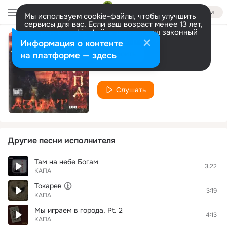
Войти
Мы используем cookie-файлы, чтобы улучшить
сервисы для вас. Если ваш возраст менее 13 лет,
настроить cookie-файлы должен ваш законный
представитель.
Больше информации
Информация о контенте
Будущие бляди
Разрешить все
Настроить
на платформе — здесь
КАПА
Слушать
Другие песни исполнителя
Там на небе Богам
3:22
КАПА
Токарев
3:19
КАПА
Мы играем в города, Pt. 2
4:13
КАПА