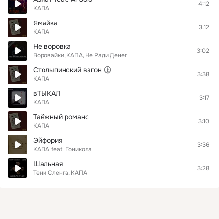
4:12
КАПА
Ямайка
3:12
КАПА
Не воровка
3:02
Воровайки
КАПА
Не Ради Денег
Столыпинский вагон
3:38
КАПА
вТЫКАЛ
3:17
КАПА
Таёжный романс
3:10
КАПА
Эйфория
3:36
КАПА
feat.
Тоникола
Шальная
3:28
Тени Сленга
КАПА