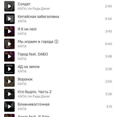
Солдат
2:45
КАПА
Не Ради Денег
Китайская забегаловка
3:44
КАПА
Я б не лез!
3:43
КАПА
Мы играем в города
4:43
КАПА
Город feat. DAБО
3:48
КАПА
АД на земле
2:26
КАПА
Воронок
2:53
КАПА
Кто быдло, Часть 2
2:26
КАПА
Не Ради Денег
Ближневосточная
3:13
КАПА
Азиат feat. Al Solo