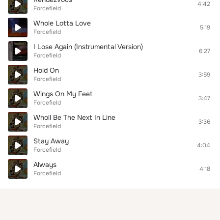
4:42
Forcefield
Whole Lotta Love
5:19
Forcefield
I Lose Again (Instrumental Version)
6:27
Forcefield
Hold On
3:59
Forcefield
Wings On My Feet
3:47
Forcefield
Wholl Be The Next In Line
3:36
Forcefield
Stay Away
4:04
Forcefield
Always
4:18
Forcefield