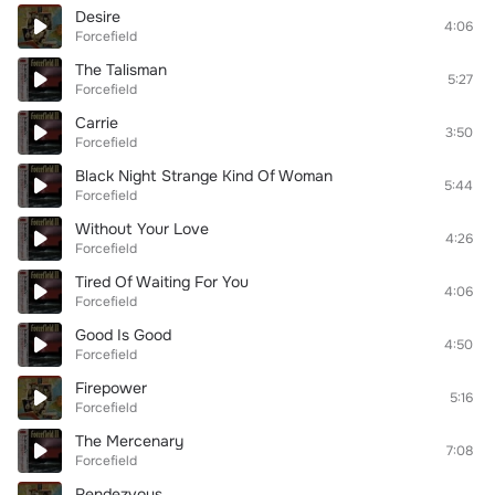
Desire
4:06
Forcefield
The Talisman
5:27
Forcefield
Carrie
3:50
Forcefield
Black Night Strange Kind Of Woman
5:44
Forcefield
Without Your Love
4:26
Forcefield
Tired Of Waiting For You
4:06
Forcefield
Good Is Good
4:50
Forcefield
Firepower
5:16
Forcefield
The Mercenary
7:08
Forcefield
Rendezvous