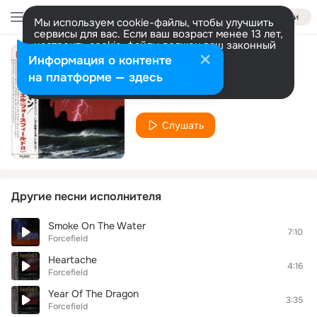
Войти
Мы используем cookie-файлы, чтобы улучшить
сервисы для вас. Если ваш возраст менее 13 лет,
настроить cookie-файлы должен ваш законный
представитель.
Больше информации
Информация о контенте
I Lose Again
Разрешить все
Настроить
на платформе — здесь
Forcefield
Слушать
Другие песни исполнителя
Smoke On The Water
7:10
Forcefield
Heartache
4:16
Forcefield
Year Of The Dragon
3:35
Forcefield