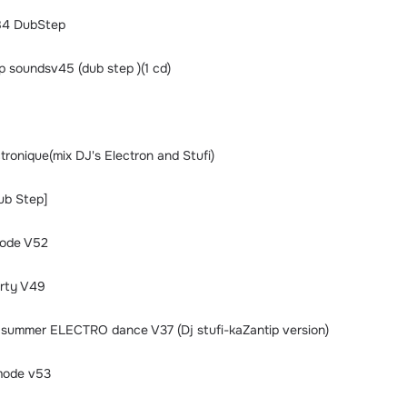
84 DubStep
ep soundsv45 (dub step )(1 cd)
tronique(mix DJ's Electron and Stufi)
ub Step]
mode V52
arty V49
n summer ELECTRO dance V37 (Dj stufi-kaZantip version)
 mode v53