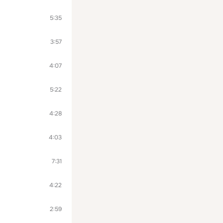
5:35
3:57
4:07
5:22
4:28
4:03
7:31
4:22
2:59