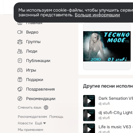
Мы используем cookie-файлы, чтобы улучшить сервис
законный представитель.
Больше информации
Левая
Главная
колонка
Видео
Группы
Люди
Публикации
Игры
Подарки
Другие песни исполн
Поздравления
Dark Sensation V8
Рекомендации
dj stufi
Сменить язык
dj stufi-City Ligh
Рекламодателям
Помощь
dj stufi
Новости
Ещё
Мы применяем
dj stufi