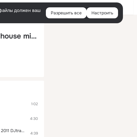
Войти
e-файлы должен ваш
Разрешить все
Настроить
Правая
колонка
Naw electro yaar V59 - trance electro house minimal techno 2010 2009 2011 зима лето осень весна клубняк супер оффигеный трек dj минимал техно электро клуб январь февраль март апрель май июнь июль август сентябрь октябрь н
1:02
4:30
Life is music V63 - Новинка 2011 хит 2011 electro house 2010 2011 Minimal techno 2010 2011 DJtrance electro house minimal techno 2010 2009 2011 зима лето осень весна клубняк супер оффигеный трек dj минимал техно электр
4:39