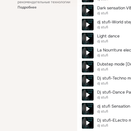
рекомендательные технологии
Подробнее
Dark sensation V
dj stufi
dj stufi-World st
dj stufi
Light dance
dj stufi
La Nourriture elec
dj stufi
Dubstep mode [D
dj stufi
Dj stufi-Techno 
dj stufi
Dj stufi-Dance P
dj stufi
dj stufi Sensatio
dj stufi
Dj stufi-ELectro
dj stufi