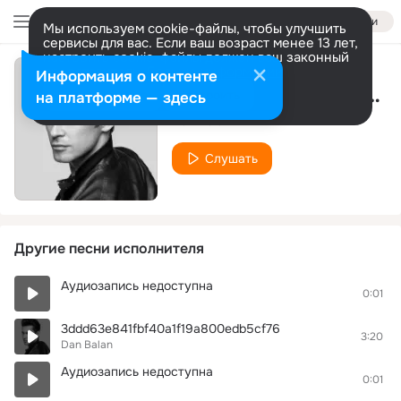
Войти
Мы используем cookie-файлы, чтобы улучшить
сервисы для вас. Если ваш возраст менее 13 лет,
настроить cookie-файлы должен ваш законный
представитель.
Больше информации
Информация о контенте
Chika Bomb ( Dj Torrent remix)
Разрешить все
Настроить
на платформе — здесь
Dan Balan
Слушать
Другие песни исполнителя
Аудиозапись недоступна
0:01
3ddd63e841fbf40a1f19a800edb5cf76
3:20
Dan Balan
Аудиозапись недоступна
0:01