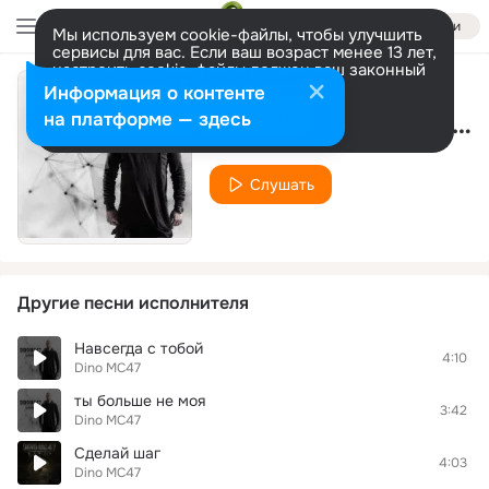
Войти
Мы используем cookie-файлы, чтобы улучшить
сервисы для вас. Если ваш возраст менее 13 лет,
настроить cookie-файлы должен ваш законный
представитель.
Больше информации
Информация о контенте
Разрешить все
Настроить
на платформе — здесь
Ты Больше Не Моя (Dj Oleg Perets & Dj Alexey Galin Remix)
Слушать
Другие песни исполнителя
Навсегда с тобой
4:10
Dino MC47
ты больше не моя
3:42
Dino MC47
Сделай шаг
4:03
Dino MC47