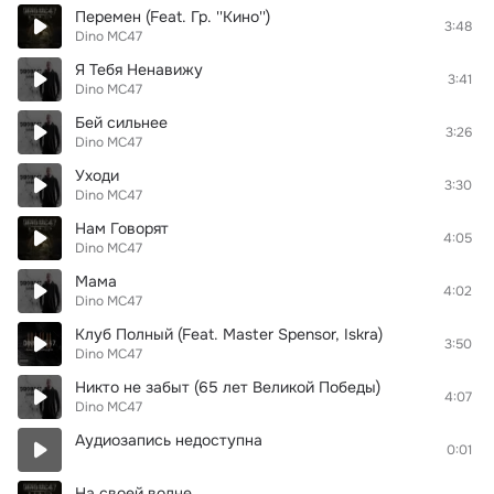
Перемен (Feat. Гр. ''Кино'')
3:48
Dino MC47
Я Тебя Ненавижу
3:41
Dino MC47
Бей сильнее
3:26
Dino MC47
Уходи
3:30
Dino MC47
Нам Говорят
4:05
Dino MC47
Мама
4:02
Dino MC47
Клуб Полный (Feat. Master Spensor, Iskra)
3:50
Dino MC47
Никто не забыт (65 лет Великой Победы)
4:07
Dino MC47
Аудиозапись недоступна
0:01
На своей волне…