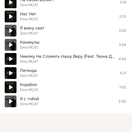
3:19
Dino MC47
Нас Нет
3:33
Dino MC47
Я вижу свет
3:30
Dino MC47
Каникулы
3:54
Dino MC47
Никому Не Сломить Нашу Веру (Feat. Теона Дольникова)
4:54
Dino MC47
Легенда
4:21
Dino MC47
Корабли
3:52
Dino MC47
Я с тобой
2:40
Dino MC47