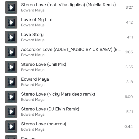
Stereo Love (feat. Vika Jigulina) (Molella Remix)
3:27
Edward Maya
Love of My Life
4:12
Edward Maya
Love Story
4:11
Edward Maya
Accordion Love (ADLET_MUSIC BY UKIBAEV) (Electro House Music 2017)
3:05
Edward Maya
Stereo Love (Chill Mix)
3:35
Edward Maya
Edward Maya
3:18
Edward Maya
Stereo Love (Nicky Mars deep remix)
6:00
Edward Maya
Stereo Love (DJ Eivin Remix)
5:21
Edward Maya
Stereo Love (рингтон)
0:44
Edward Maya
Feeling