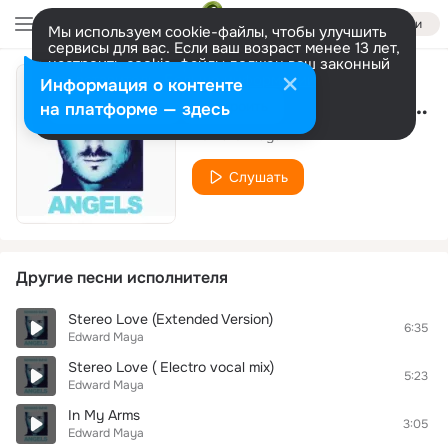
Войти
Мы используем cookie-файлы, чтобы улучшить
сервисы для вас. Если ваш возраст менее 13 лет,
настроить cookie-файлы должен ваш законный
представитель.
Больше информации
Информация о контенте
Stereo Love (Mark Pride 2010 Remix)
Разрешить все
Настроить
на платформе — здесь
Edward Maya
Слушать
Другие песни исполнителя
Stereo Love (Extended Version)
6:35
Edward Maya
Stereo Love ( Electro vocal mix)
5:23
Edward Maya
In My Arms
3:05
Edward Maya