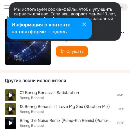
Войти
Мы используем cookie-файлы, чтобы улучшить
сервисы для вас. Если ваш возраст менее 13 лет,
настроить cookie-файлы должен ваш законный
представитель.
Больше информации
Информация о контенте
Cinema (Feat. Gary Go) (DJ Mazza Dub Mix)
Разрешить все
Настроить
на платформе — здесь
Benny Benassi
Слушать
Другие песни исполнителя
01 Benny Benassi - Satisfaction
4:45
Benny Benassi
13 Benny Benassi - I Love My Sex (Sfaction Mix)
3:31
Benny Benassi
Bring the Noise Remix (Pump-Kin Remix) (Pump-Kin/Public Enemy Remix)
6:38
Benny Benassi