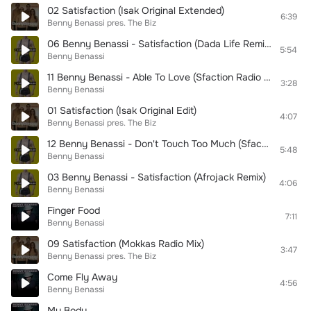
02 Satisfaction (Isak Original Extended)
6:39
Benny Benassi pres. The Biz
06 Benny Benassi - Satisfaction (Dada Life Remix)
5:54
Benny Benassi
11 Benny Benassi - Able To Love (Sfaction Radio Edit)
3:28
Benny Benassi
01 Satisfaction (Isak Original Edit)
4:07
Benny Benassi pres. The Biz
12 Benny Benassi - Don't Touch Too Much (Sfaction Mix)
5:48
Benny Benassi
03 Benny Benassi - Satisfaction (Afrojack Remix)
4:06
Benny Benassi
Finger Food
7:11
Benny Benassi
09 Satisfaction (Mokkas Radio Mix)
3:47
Benny Benassi pres. The Biz
Come Fly Away
4:56
Benny Benassi
My Body