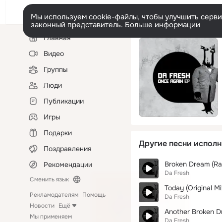
Мы используем cookie-файлы, чтобы улучшить сервис
законный представитель.
Больше информации
Левая
Главная
колонка
Видео
Группы
Люди
Публикации
Игры
Подарки
Другие песни исполн
Поздравления
Broken Dream (Rad
Рекомендации
Da Fresh
Сменить язык
Today (Original Mi
Рекламодателям
Помощь
Da Fresh
Новости
Ещё
Another Broken Dr
Мы применяем
Da Fresh