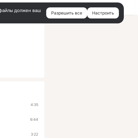
Войти
e-файлы должен ваш
Разрешить все
Настроить
Правая
колонка
4:35
6:44
3:22