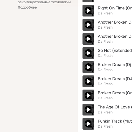
рекомендательные технологии
Подробнее
Right On Time (Ori
Da Fresh
Another Broken D
Da Fresh
Another Broken Dr
Da Fresh
So Hot (Extended
Da Fresh
Broken Dream (Dj
Da Fresh
Broken Dream (D
Da Fresh
Broken Dream (Ori
Da Fresh
The Age Of Love (
Da Fresh
Funkin Track (Mu
Da Fresh