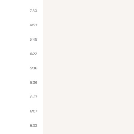
7:30
4:53
5:45
6:22
5:36
5:36
8:27
6:07
5:33