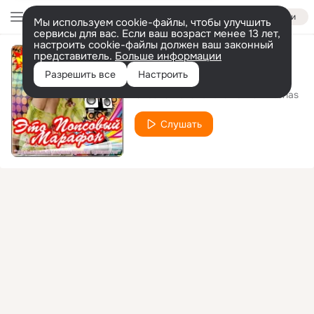
Войти
Мы используем cookie-файлы, чтобы улучшить
сервисы для вас. Если ваш возраст менее 13 лет,
настроить cookie-файлы должен ваш законный
представитель.
Больше информации
Игра без правил
Разрешить все
Настроить
Оксана Ковалевская & DJ Antonas
Слушать