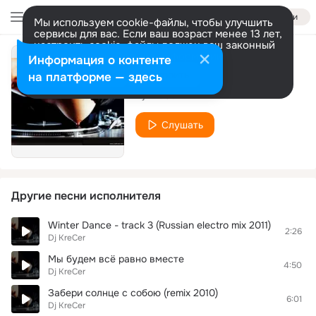
Войти
Мы используем cookie-файлы, чтобы улучшить
сервисы для вас. Если ваш возраст менее 13 лет,
настроить cookie-файлы должен ваш законный
представитель.
Больше информации
Информация о контенте
tra
Разрешить все
Настроить
на платформе — здесь
Dj KreCer
Слушать
Другие песни исполнителя
Winter Dance - track 3 (Russian electro mix 2011)
2:26
Dj KreCer
Мы будем всё равно вместе
4:50
Dj KreCer
Забери солнце с собою (remix 2010)
6:01
Dj KreCer