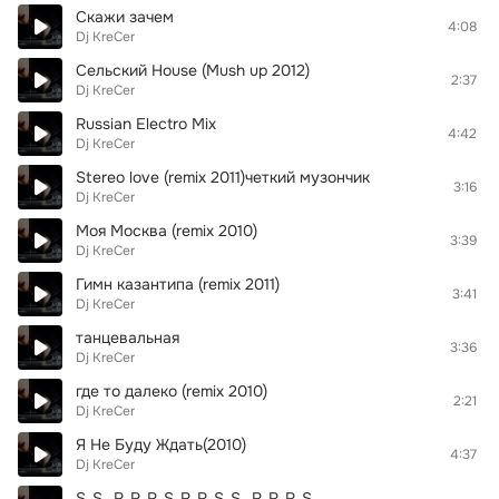
Скажи зачем
4:08
Dj KreCer
Сельский House (Mush up 2012)
2:37
Dj KreCer
Russian Electro Mix
4:42
Dj KreCer
Stereo love (remix 2011)четкий музончик
3:16
Dj KreCer
Моя Москва (remix 2010)
3:39
Dj KreCer
Гимн казантипа (remix 2011)
3:41
Dj KreCer
танцевальная
3:36
Dj KreCer
где то далеко (remix 2010)
2:21
Dj KreCer
Я Не Буду Ждать(2010)
4:37
Dj KreCer
S_S_ R_R_R_S_R_R_S_S_ R_R_R_S