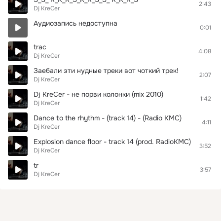
2:43
Dj KreCer
Аудиозапись недоступна
0:01
trac
4:08
Dj KreCer
Заебали эти нудные треки вот чоткий трек!
2:07
Dj KreCer
Dj KreCer - не порви колонки (mix 2010)
1:42
Dj KreCer
Dance to the rhythm - (track 14) - (Radio KMC)
4:11
Dj KreCer
Explosion dance floor - track 14 (prod. RadioKMC)
3:52
Dj KreCer
tr
3:57
Dj KreCer