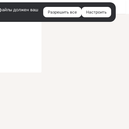
Войти
e-файлы должен ваш
Разрешить все
Настроить
Правая
колонка