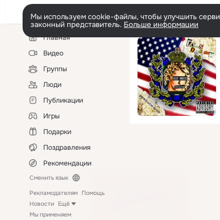
Мы используем cookie-файлы, чтобы улучшить сервис
законный представитель.
Больше информации
Левая
Главная
колонка
Видео
Группы
Люди
Публикации
Игры
Подарки
Поздравления
Рекомендации
Сменить язык
Рекламодателям
Помощь
Новости
Ещё
Мы применяем