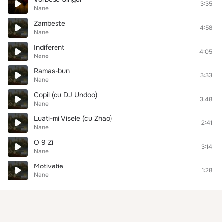
3:35
Nane
Zambeste
4:58
Nane
Indiferent
4:05
Nane
Ramas-bun
3:33
Nane
Copil (cu DJ Undoo)
3:48
Nane
Luati-mi Visele (cu Zhao)
2:41
Nane
O 9 Zi
3:14
Nane
Motivatie
1:28
Nane