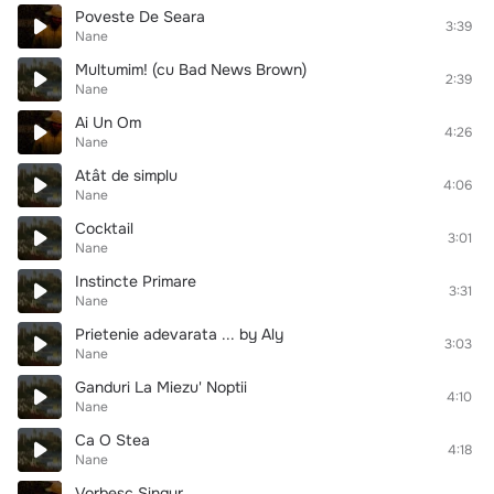
Poveste De Seara
3:39
Nane
Multumim! (cu Bad News Brown)
2:39
Nane
Ai Un Om
4:26
Nane
Atât de simplu
4:06
Nane
Cocktail
3:01
Nane
Instincte Primare
3:31
Nane
Prietenie adevarata ... by Aly
3:03
Nane
Ganduri La Miezu' Noptii
4:10
Nane
Ca O Stea
4:18
Nane
Vorbesc Singur