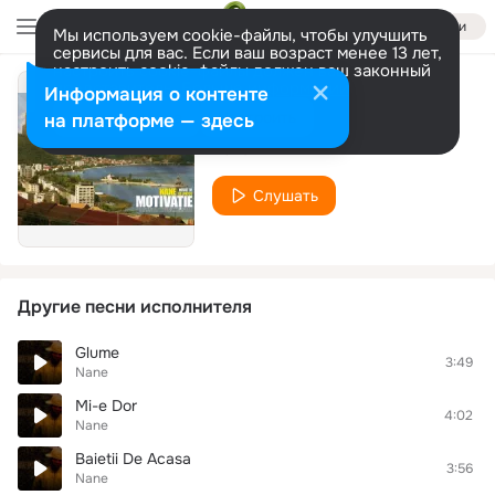
Войти
Мы используем cookie-файлы, чтобы улучшить
сервисы для вас. Если ваш возраст менее 13 лет,
настроить cookie-файлы должен ваш законный
представитель.
Больше информации
Информация о контенте
Inhibitia
Разрешить все
Настроить
на платформе — здесь
Nane
Слушать
Другие песни исполнителя
Glume
3:49
Nane
Mi-e Dor
4:02
Nane
Baietii De Acasa
3:56
Nane