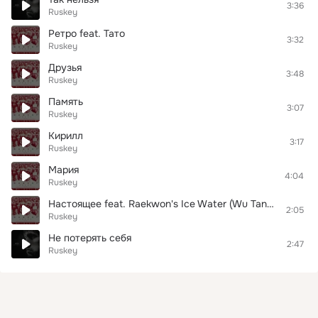
3:36
Ruskey
Ретро feat. Тато
3:32
Ruskey
Друзья
3:48
Ruskey
Память
3:07
Ruskey
Кирилл
3:17
Ruskey
Мария
4:04
Ruskey
Настоящее feat. Raekwon's Ice Water (Wu Tang\NY)
2:05
Ruskey
Не потерять себя
2:47
Ruskey