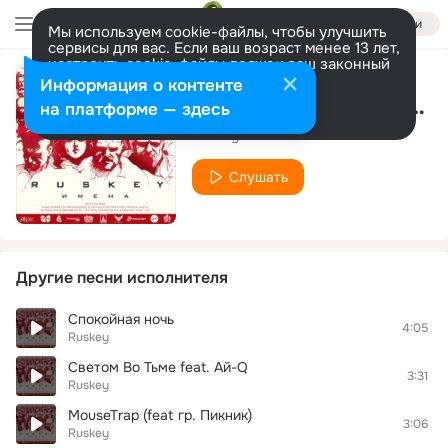
Войти
Мы используем cookie-файлы, чтобы улучшить
сервисы для вас. Если ваш возраст менее 13 лет,
настроить cookie-файлы должен ваш законный
представитель.
Больше информации
Информация о контенте
Мне Так Нужна Твоя Красота feat. Пес (Легенды Про)
Разрешить все
Настроить
на платформе — здесь
Ruskey
Слушать
Другие песни исполнителя
Спокойная ночь
4:05
Ruskey
Светом Во Тьме feat. Ай-Q
3:31
Ruskey
MouseTrap (feat гр. Пикник)
3:06
Ruskey