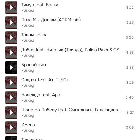
Тимур feat. Баста
4:22
Ruskey
Пока Мы Дышим.(AGRMusic)
3:28
Ruskey
Тонны песка
5:30
Ruskey
Добро feat. Нигатив (Триада), Polina Razh & GS
4:58
Ruskey
Бросай пить
2:38
Ruskey
Солдат feat. Air-T (ЧС)
3:26
Ruskey
Надежда feat. Арс
2:40
Ruskey
Шанс На Победу feat. Смысловые Галлюцинации
3:27
Ruskey
Имена
3:06
Ruskey
Так нельзя