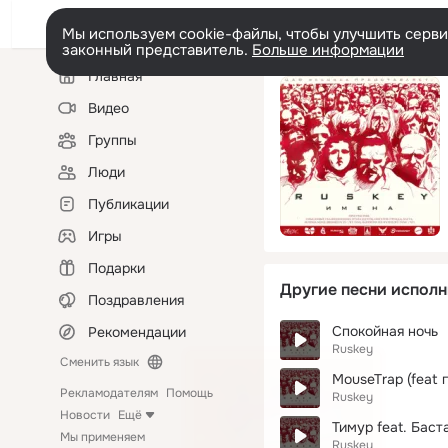
Мы используем cookie-файлы, чтобы улучшить сервис
законный представитель.
Больше информации
Левая
Главная
колонка
Видео
Группы
Люди
Публикации
Игры
Подарки
Другие песни исполн
Поздравления
Спокойная ночь
Рекомендации
Ruskey
Сменить язык
MouseTrap (feat г
Рекламодателям
Помощь
Ruskey
Новости
Ещё
Тимур feat. Баст
Мы применяем
Ruskey