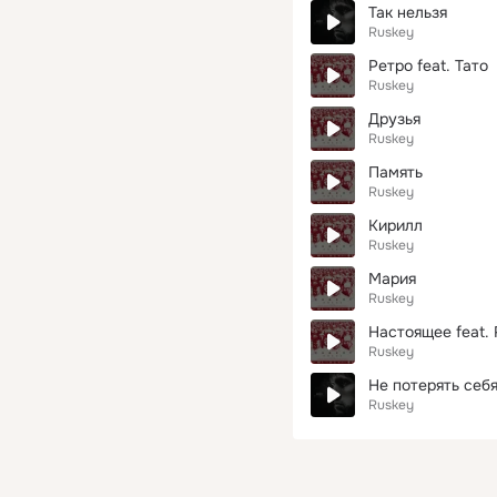
Так нельзя
Ruskey
Ретро feat. Тато
Ruskey
Друзья
Ruskey
Память
Ruskey
Кирилл
Ruskey
Мария
Ruskey
Настоящее feat. 
Ruskey
Не потерять себ
Ruskey