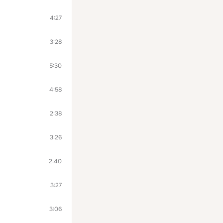
4:27
3:28
5:30
4:58
2:38
3:26
2:40
3:27
3:06