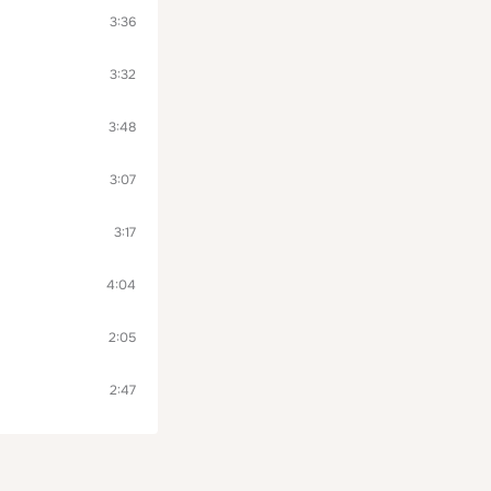
3:36
3:32
3:48
3:07
3:17
4:04
2:05
2:47