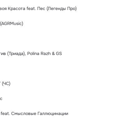
оя Красота feat. Пес (Легенды Про)
(AGRMusic)
тив (Триада), Polina Razh & GS
T (ЧС)
рс
 feat. Смысловые Галлюцинации