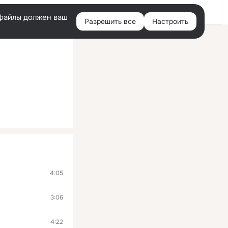
Войти
e-файлы должен ваш
Разрешить все
Настроить
Правая
колонка
4:05
3:06
4:22