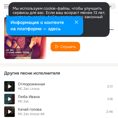
Войти
Мы используем cookie-файлы, чтобы улучшить
сервисы для вас. Если ваш возраст менее 13 лет,
настроить cookie-файлы должен ваш законный
представитель.
Больше информации
Информация о контенте
Кайф (Extended Mix)
Разрешить все
Настроить
на платформе — здесь
MC Zali
Слушать
Другие песни исполнителя
Отмороженная
2:21
MC Zali
Linzza
Люба Ивана
3:16
MC Zali
Качай голова
2:46
MC Zali
Kristal AR