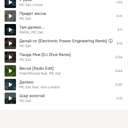
1:53
MC Zali
Linzza
Придет весна
3:41
MC Zali
Там далеко...
3:11
RAFAL
MC Zali
Делай оп (Electronic Power Engineering Remix)
5:13
MC Zali
Панда Мия (DJ Zhuk Remix)
3:34
MC Zali
Весна [Radio Edit]
3:44
Fidel Wicked
feat.
MC Zali
Далеко
3:30
MC Zali
feat.
Kira London
Шар золотой
3:15
MC Zali