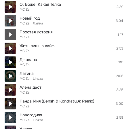
О, Боже, Какая Телка
2:39
MC Zali
Новый год
3:04
MC Zali
Лэйна
Простая история
3:17
MC Zali
Жить лишь в кайф
2:53
MC Zali
Джована
3:11
MC Zali
Латина
2:06
MC Zali
Linzza
Алёна даст
3:25
MC Zali
Панда Мия (Bensh & Kondratyuk Remix)
3:00
MC Zali
Новогодняя
2:59
MC Zali
Linzza
У реки