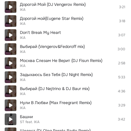
Дорогой Мой (DJ Vengerov Remix)
3:21
IKA
Дорогой мой(Eugene Star Remix)
3:18
IKA
Don't Break My Heart
3:07
IKA
Выбирай (Vengerov&Fedoroff mix)
3:00
IKA
Москва Слезам Не Верит (DJ Fisun Remix)
2:58
IKA
Задыхаюсь Без Тебя (DJ Night Remix)
5:33
IKA
Выбирай (DJ Nejtrino & DJ Baur mix)
4:36
IKA
Нули В Любви (Max Freegrant Remix)
3:29
IKA
Башни
3:42
ST
feat.
IKA
Шелест (Dj Oleg Perets Radio Remix)