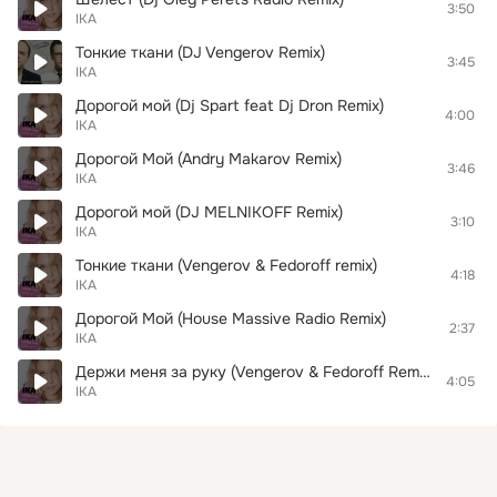
3:50
IKA
Тонкие ткани (DJ Vengerov Remix)
3:45
IKA
Дорогой мой (Dj Spart feat Dj Dron Remix)
4:00
IKA
Дорогой Мой (Andry Makarov Remix)
3:46
IKA
Дорогой мой (DJ MELNIKOFF Remix)
3:10
IKA
Тонкие ткани (Vengerov & Fedoroff remix)
4:18
IKA
Дорогой Мой (House Massive Radio Remix)
2:37
IKA
Держи меня за руку (Vengerov & Fedoroff Remix)
4:05
IKA