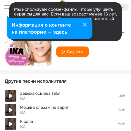
Войти
Мы используем cookie-файлы, чтобы улучшить
сервисы для вас. Если ваш возраст менее 13 лет,
настроить cookie-файлы должен ваш законный
представитель.
Больше информации
Информация о контенте
Нули в любви (BreakDance Project freestyle remix)
Разрешить все
Настроить
на платформе — здесь
IKA
Слушать
Другие песни исполнителя
Задыxаюсь Без Тебя
3:15
IKA
Москва слезам не верит
3:26
IKA
Я одна
5:35
IKA