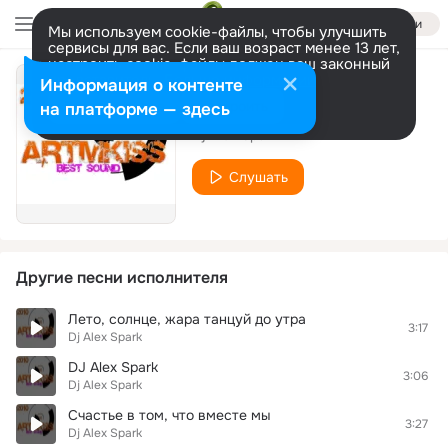
Войти
Мы используем cookie-файлы, чтобы улучшить
сервисы для вас. Если ваш возраст менее 13 лет,
настроить cookie-файлы должен ваш законный
представитель.
Больше информации
Информация о контенте
08
Разрешить все
Настроить
на платформе — здесь
Dj Alex Spark
Слушать
Другие песни исполнителя
Лето, солнце, жара танцуй до утра
3:17
Dj Alex Spark
DJ Alex Spark
3:06
Dj Alex Spark
Счастье в том, что вместе мы
3:27
Dj Alex Spark