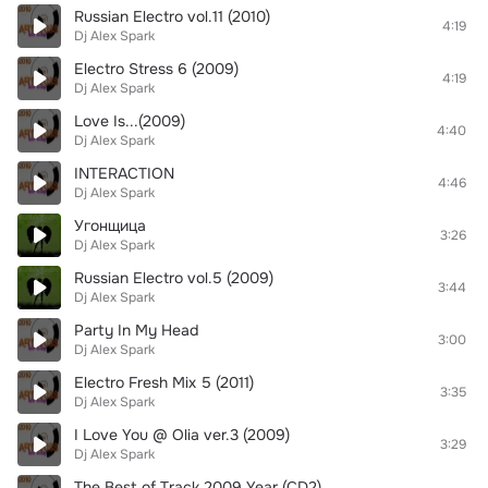
Russian Electro vol.11 (2010)
4:19
Dj Alex Spark
Electro Stress 6 (2009)
4:19
Dj Alex Spark
Love Is...(2009)
4:40
Dj Alex Spark
INTERACTION
4:46
Dj Alex Spark
Угонщица
3:26
Dj Alex Spark
Russian Electro vol.5 (2009)
3:44
Dj Alex Spark
Party In My Head
3:00
Dj Alex Spark
Electro Fresh Mix 5 (2011)
3:35
Dj Alex Spark
I Love You @ Olia ver.3 (2009)
3:29
Dj Alex Spark
The Best of Track 2009 Year (CD2)