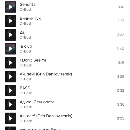
Senorita
3:41
D-Bosh
Винни-Пух
2:37
D-Bosh
Zaj
3:32
D-Bosh
la club
3:40
D-Bosh
I Don't See Ya
3:15
D-Bosh
Ай, зай! (Grin Danilov remix)
3:25
D-Bosh
BASS
0:32
D-Bosh
Адьес, Сеньорита
3:36
D-Bosh
Ae, cae! (Grin Danilov remix)
3:05
D-Bosh
охуитительные басы