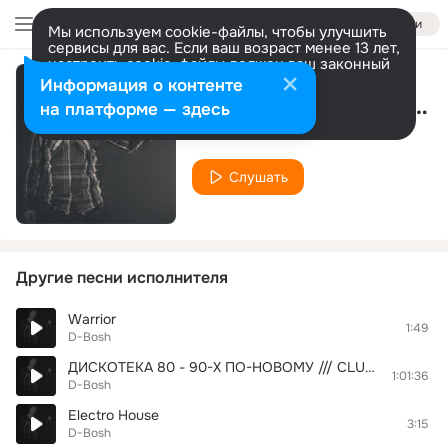
Войти
Мы используем cookie-файлы, чтобы улучшить
сервисы для вас. Если ваш возраст менее 13 лет,
настроить cookie-файлы должен ваш законный
представитель.
Больше информации
Информация о контенте
[CD 1 Track 14] We Are Gonna Dance (LE Group Electro Mix April 2010)
Разрешить все
Настроить
на платформе — здесь
D-Bosh
Слушать
Другие песни исполнителя
Warrior
1:49
D-Bosh
ДИСКОТЕКА 80 - 90-Х ПО-НОВОМУ /// CLUB Culture vol.4
1:01:36
D-Bosh
Electro House
3:15
D-Bosh