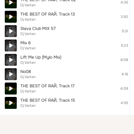
4:35
Dj Vartan
THE BEST OF RАЙ, Track 13
3:50
Dj Vartan
Slava Club MIX 57
5:31
Dj Vartan
Mix 6
5:23
Dj Vartan
Lift Me Up (Mylo Mix)
6:08
Dj Vartan
No08
4:16
Dj Vartan
THE BEST OF RАЙ, Track 17
4:09
Dj Vartan
THE BEST OF RАЙ, Track 15
4:55
Dj Vartan