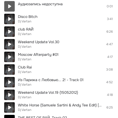
Аудиозапись недоступна
0:01
Disco Bitch
3:41
Dj Vartan
club RAЙ
6:26
Dj Vartan
Weekend Update Vol.30
4:47
Dj Vartan
Moscow Afterparty #01
4:17
Dj Vartan
Club Rai
3:08
Dj Vartan
Из Парижа с Любовью... 2! - Track 01
4:52
Dj Vartan
Weekend Update Vol.19 (15052012)
4:18
Dj Vartan
White Horse (Samuele Sartini & Andy Tee Edit) [FDM]
6:25
Dj Vartan
THE BEST OF RАЙ, Track 02