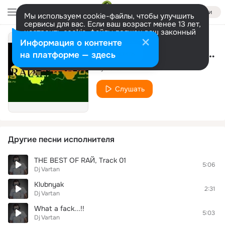
Войти
Мы используем cookie-файлы, чтобы улучшить
сервисы для вас. Если ваш возраст менее 13 лет,
настроить cookie-файлы должен ваш законный
представитель.
Больше информации
Информация о контенте
THE BEST OF RАЙ, Track 05
Разрешить все
Настроить
на платформе — здесь
Dj Vartan
Слушать
Другие песни исполнителя
THE BEST OF RАЙ, Track 01
5:06
Dj Vartan
Klubnyak
2:31
Dj Vartan
What a fack...!!
5:03
Dj Vartan