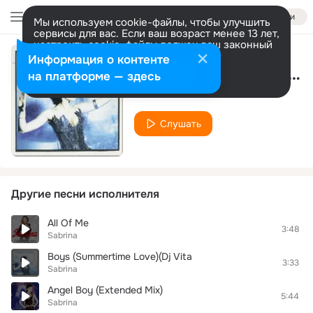
Войти
Мы используем cookie-файлы, чтобы улучшить
сервисы для вас. Если ваш возраст менее 13 лет,
настроить cookie-файлы должен ваш законный
представитель.
Больше информации
Информация о контенте
Boys (Fred Flaming Remix)
Разрешить все
Настроить
на платформе — здесь
Sabrina
Слушать
Другие песни исполнителя
All Of Me
3:48
Sabrina
Boys (Summertime Love)(Dj Vita
3:33
Sabrina
Angel Boy (Extended Mix)
5:44
Sabrina