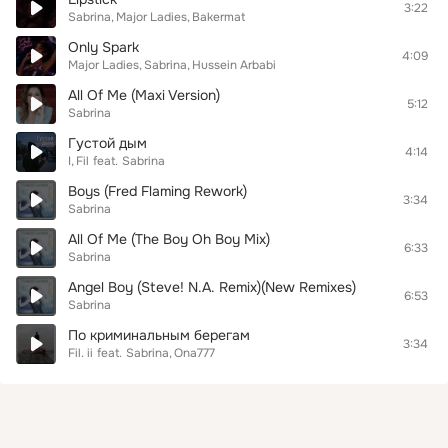
3:22
Sabrina
Major Ladies
Bakermat
Only Spark
4:09
Major Ladies
Sabrina
Hussein Arbabi
All Of Me (Maxi Version)
5:12
Sabrina
Густой дым
4:14
I
Fil
feat.
Sabrina
Boys (Fred Flaming Rework)
3:34
Sabrina
All Of Me (The Boy Oh Boy Mix)
6:33
Sabrina
Angel Boy (Steve! N.A. Remix)(New Remixes)
6:53
Sabrina
По криминальным берегам
3:34
Fil. ii
feat.
Sabrina
Ona777