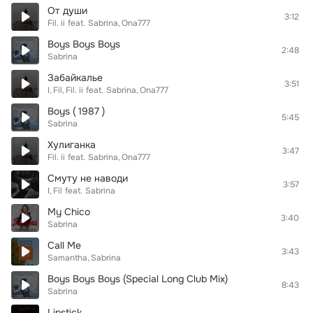
От души
3:12
Fil. ii
feat.
Sabrina
Ona777
Boys Boys Boys
2:48
Sabrina
Забайкалье
3:51
I
Fil
Fil. ii
feat.
Sabrina
Ona777
Boys ( 1987 )
5:45
Sabrina
Хулиганка
3:47
Fil. ii
feat.
Sabrina
Ona777
Смуту не наводи
3:57
I
Fil
feat.
Sabrina
My Chico
3:40
Sabrina
Call Me
3:43
Samantha
Sabrina
Boys Boys Boys (Special Long Club Mix)
8:43
Sabrina
Lipstick