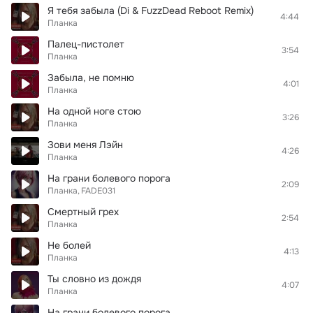
Я тебя забыла (Di & FuzzDead Reboot Remix)
4:44
Планка
Палец-пистолет
3:54
Планка
Забыла, не помню
4:01
Планка
На одной ноге стою
3:26
Планка
Зови меня Лэйн
4:26
Планка
На грани болевого порога
2:09
Планка
FADE031
Смертный грех
2:54
Планка
Не болей
4:13
Планка
Ты словно из дождя
4:07
Планка
На грани болевого порога