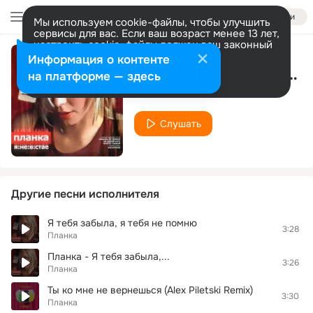
Войти
Мы используем cookie-файлы, чтобы улучшить
сервисы для вас. Если ваш возраст менее 13 лет,
настроить cookie-файлы должен ваш законный
представитель.
Больше информации
Информация о контенте
Не Дождалась (4am Remix)
Разрешить все
Настроить
на платформе — здесь
Планка
Слушать
Другие песни исполнителя
Я тебя забыла, я тебя не помню
3:28
Планка
Планка - Я тебя забыла,...
3:26
Планка
Ты ко мне не вернешься (Alex Piletski Remix)
3:30
Планка