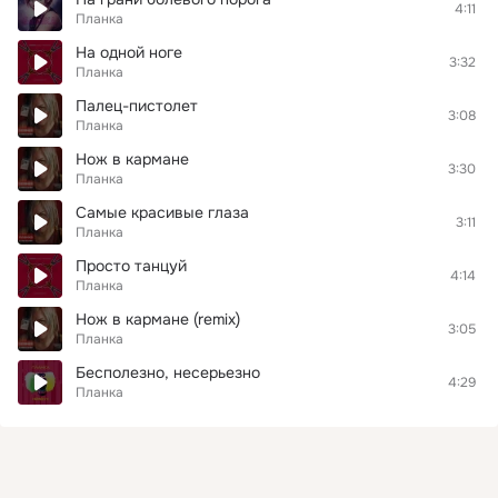
4:11
Планка
На одной ноге
3:32
Планка
Палец-пистолет
3:08
Планка
Нож в кармане
3:30
Планка
Самые красивые глаза
3:11
Планка
Просто танцуй
4:14
Планка
Нож в кармане (remix)
3:05
Планка
Бесполезно, несерьезно
4:29
Планка