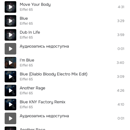
Move Your Body
4:31
Eiffel 65
Blue
3:29
Eiffel 65
Dub In Life
3:59
Eiffel 65
Аудиозапись недоступна
0:01
I'm Blue
3:40
Eiffel 65
Blue (Diablo Bloody Electro Mix Edit)
3:09
Eiffel 65
Another Rage
4:26
Eiffel 65
Blue KNY Factory Remix
4:10
Eiffel 65
Аудиозапись недоступна
0:01
Another Race