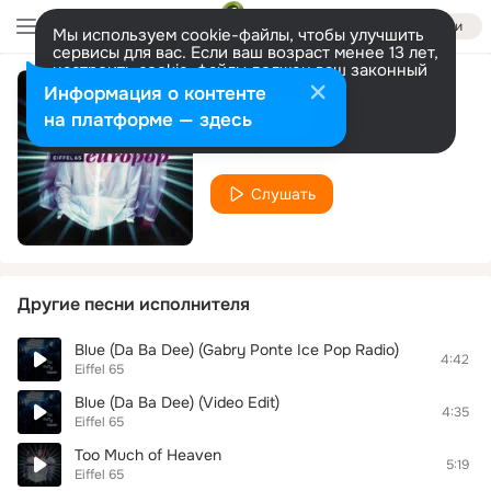
Войти
Мы используем cookie-файлы, чтобы улучшить
сервисы для вас. Если ваш возраст менее 13 лет,
настроить cookie-файлы должен ваш законный
представитель.
Больше информации
Информация о контенте
Silicon World
Разрешить все
Настроить
на платформе — здесь
Eiffel 65
Слушать
Другие песни исполнителя
Blue (Da Ba Dee) (Gabry Ponte Ice Pop Radio)
4:42
Eiffel 65
Blue (Da Ba Dee) (Video Edit)
4:35
Eiffel 65
Too Much of Heaven
5:19
Eiffel 65