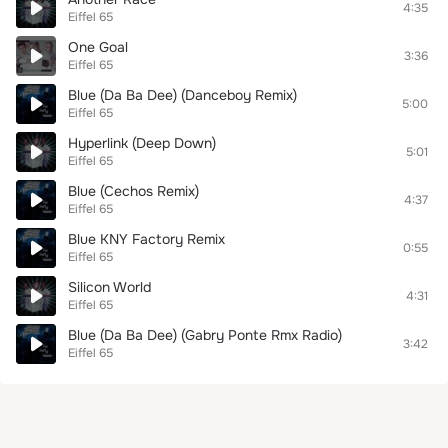
4:35
Eiffel 65
One Goal
3:36
Eiffel 65
Blue (Da Ba Dee) (Danceboy Remix)
5:00
Eiffel 65
Hyperlink (Deep Down)
5:01
Eiffel 65
Blue (Cechos Remix)
4:37
Eiffel 65
Blue KNY Factory Remix
0:55
Eiffel 65
Silicon World
4:31
Eiffel 65
Blue (Da Ba Dee) (Gabry Ponte Rmx Radio)
3:42
Eiffel 65