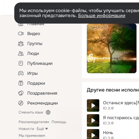
Мы используем cookie-файлы, чтобы улучшить сервис
законный представитель.
Больше информации
Левая
Главная
колонка
Видео
Группы
Люди
Публикации
Игры
Подарки
Другие песни исполн
Поздравления
Останься здесь[f
Рекомендации
Ю.З.Ф
Сменить язык
Я постораюсь сде
Рекламодателям
Помощь
Ю.З.Ф
Новости
Ещё
Ночь
Мы применяем
Ю.З.Ф