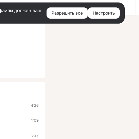
Войти
e-файлы должен ваш
Разрешить все
Настроить
Правая
колонка
4:26
4:09
3:27