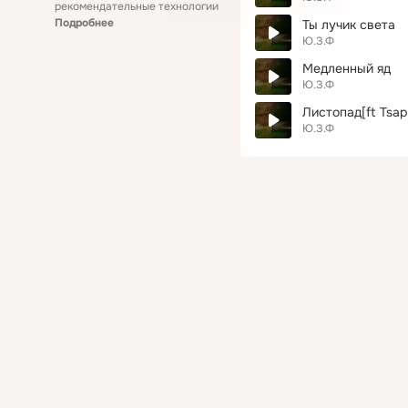
рекомендательные технологии
Подробнее
Ты лучик света
Ю.З.Ф
Медленный яд
Ю.З.Ф
Листопад[ft Tsap
Ю.З.Ф