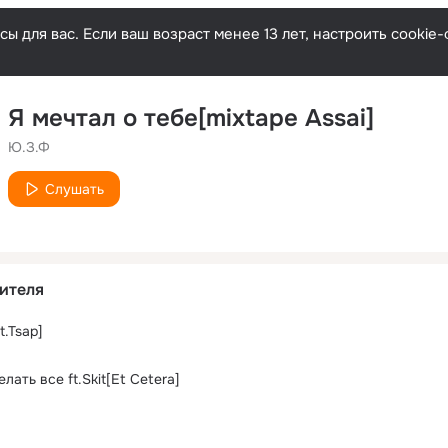
ы для вас. Если ваш возраст менее 13 лет, настроить cooki
Я мечтал о тебе[mixtape Assai]
Ю.З.Ф
Слушать
ителя
t.Tsap]
лать все ft.Skit[Et Cetera]