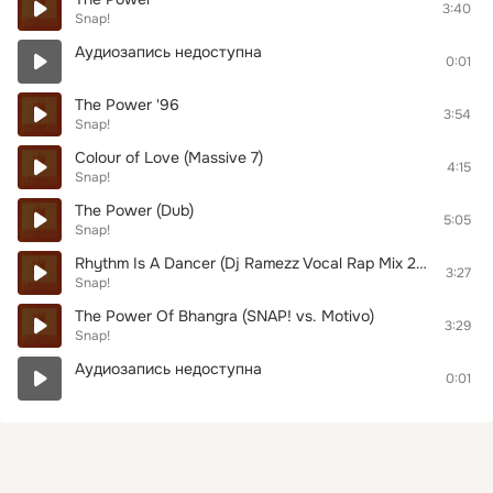
3:40
Snap!
Аудиозапись недоступна
0:01
The Power '96
3:54
Snap!
Colour of Love (Massive 7)
4:15
Snap!
The Power (Dub)
5:05
Snap!
Rhythm Is A Dancer (Dj Ramezz Vocal Rap Mix 2020)
3:27
Snap!
The Power Of Bhangra (SNAP! vs. Motivo)
3:29
Snap!
Аудиозапись недоступна
0:01