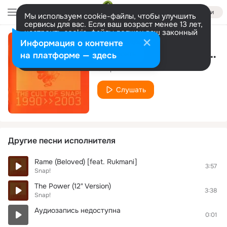
Войти
Мы используем cookie-файлы, чтобы улучшить
сервисы для вас. Если ваш возраст менее 13 лет,
настроить cookie-файлы должен ваш законный
представитель.
Больше информации
Информация о контенте
Rame (Dubstepbaster 2012 remix)
Разрешить все
Настроить
на платформе — здесь
Snap!
Слушать
Другие песни исполнителя
Rame (Beloved) [feat. Rukmani]
3:57
Snap!
The Power (12" Version)
3:38
Snap!
Аудиозапись недоступна
0:01