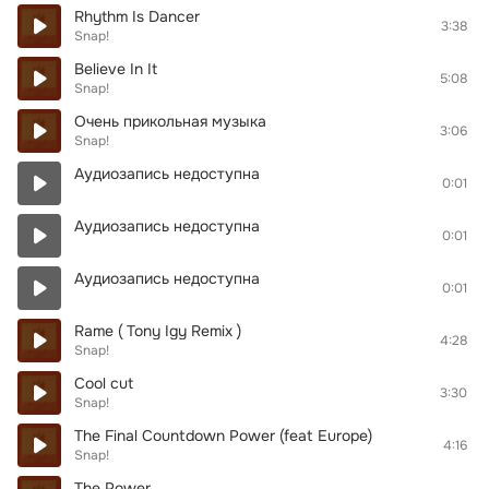
Rhythm Is Dancer
3:38
Snap!
Believe In It
5:08
Snap!
Очень прикольная музыка
3:06
Snap!
Аудиозапись недоступна
0:01
Аудиозапись недоступна
0:01
Аудиозапись недоступна
0:01
Rame ( Tony Igy Remix )
4:28
Snap!
Cool cut
3:30
Snap!
The Final Countdown Power (feat Europe)
4:16
Snap!
The Power