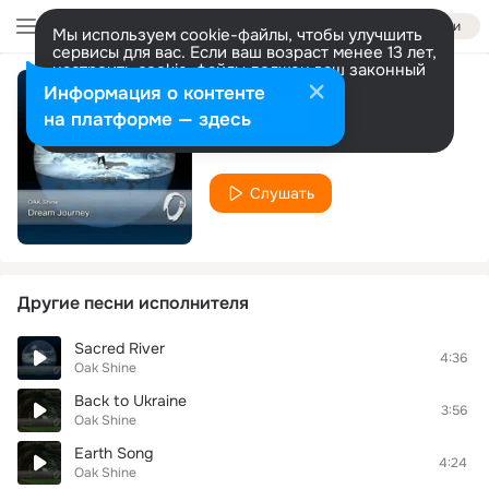
Войти
Мы используем cookie-файлы, чтобы улучшить
сервисы для вас. Если ваш возраст менее 13 лет,
настроить cookie-файлы должен ваш законный
представитель.
Больше информации
Информация о контенте
Words of Wisdom
Разрешить все
Настроить
на платформе — здесь
Oak Shine
Слушать
Другие песни исполнителя
Sacred River
4:36
Oak Shine
Back to Ukraine
3:56
Oak Shine
Earth Song
4:24
Oak Shine