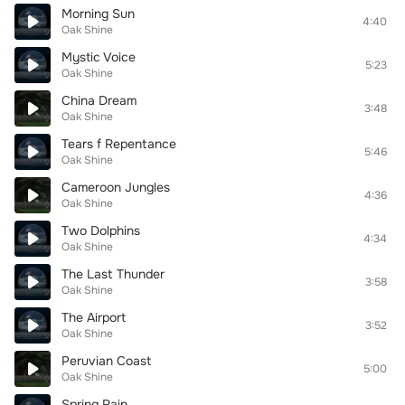
Morning Sun
4:40
Oak Shine
Mystic Voice
5:23
Oak Shine
China Dream
3:48
Oak Shine
Tears f Repentance
5:46
Oak Shine
Cameroon Jungles
4:36
Oak Shine
Two Dolphins
4:34
Oak Shine
The Last Thunder
3:58
Oak Shine
The Airport
3:52
Oak Shine
Peruvian Coast
5:00
Oak Shine
Spring Rain