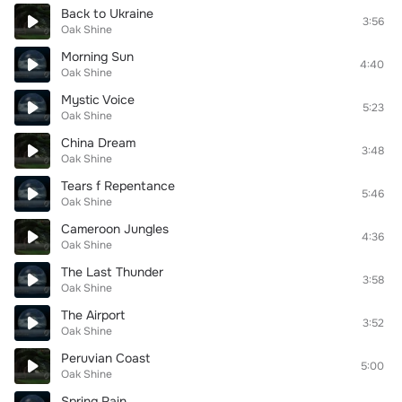
Back to Ukraine
3:56
Oak Shine
Morning Sun
4:40
Oak Shine
Mystic Voice
5:23
Oak Shine
China Dream
3:48
Oak Shine
Tears f Repentance
5:46
Oak Shine
Cameroon Jungles
4:36
Oak Shine
The Last Thunder
3:58
Oak Shine
The Airport
3:52
Oak Shine
Peruvian Coast
5:00
Oak Shine
Spring Rain