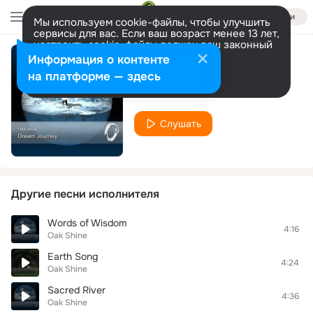
Войти
Мы используем cookie-файлы, чтобы улучшить
сервисы для вас. Если ваш возраст менее 13 лет,
настроить cookie-файлы должен ваш законный
представитель.
Больше информации
Информация о контенте
Two Dolphins
Разрешить все
Настроить
на платформе — здесь
Oak Shine
Слушать
Другие песни исполнителя
Words of Wisdom
4:16
Oak Shine
Earth Song
4:24
Oak Shine
Sacred River
4:36
Oak Shine