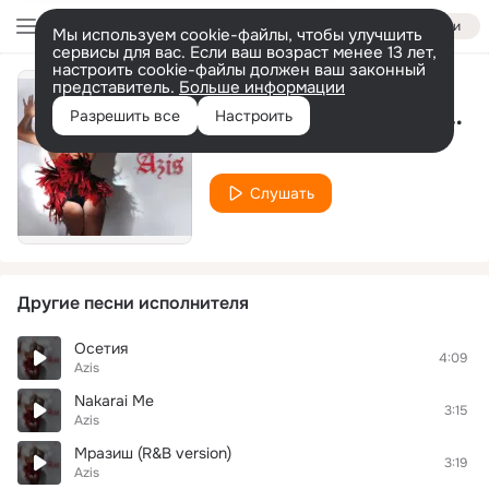
Войти
Мы используем cookie-файлы, чтобы улучшить
сервисы для вас. Если ваш возраст менее 13 лет,
настроить cookie-файлы должен ваш законный
представитель.
Больше информации
Mrazish (Jason Rmx) 2011
Разрешить все
Настроить
Azis
Слушать
Другие песни исполнителя
Осетия
4:09
Azis
Nakarai Me
3:15
Azis
Мразиш (R&B version)
3:19
Azis