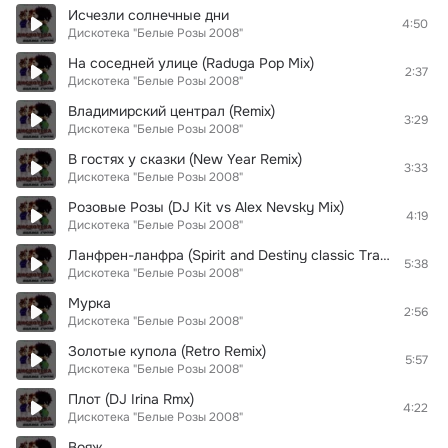
Исчезли солнечные дни
4:50
Дискотека "Белые Розы 2008"
На соседней улице (Raduga Pop Mix)
2:37
Дискотека "Белые Розы 2008"
Владимирский централ (Remix)
3:29
Дискотека "Белые Розы 2008"
В гостях у сказки (New Year Remix)
3:33
Дискотека "Белые Розы 2008"
Розовые Розы (DJ Kit vs Alex Nevsky Mix)
4:19
Дискотека "Белые Розы 2008"
Ланфрен-ланфра (Spirit and Destiny classic Trance Remix)
5:38
Дискотека "Белые Розы 2008"
Мурка
2:56
Дискотека "Белые Розы 2008"
Золотые купола (Retro Remix)
5:57
Дискотека "Белые Розы 2008"
Плот (DJ Irina Rmx)
4:22
Дискотека "Белые Розы 2008"
Вояж