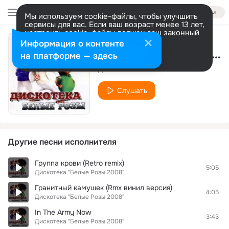
Войти
Мы используем cookie-файлы, чтобы улучшить
сервисы для вас. Если ваш возраст менее 13 лет,
настроить cookie-файлы должен ваш законный
представитель.
Больше информации
Информация о контенте
Мы желаем счастья вам
Разрешить все
Настроить
на платформе — здесь
Дискотека "Белые Розы 2008"
Слушать
Другие песни исполнителя
Группа крови (Retro remix)
5:05
Дискотека "Белые Розы 2008"
Гранитный камушек (Rmx винил версия)
4:05
Дискотека "Белые Розы 2008"
In The Army Now
3:43
Дискотека "Белые Розы 2008"