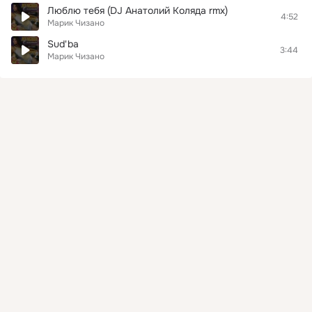
Люблю тебя (DJ Анатолий Коляда rmx)
4:52
Марик Чизано
Sud'ba
3:44
Марик Чизано