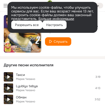
Войти
Мы используем cookie-файлы, чтобы улучшить
сервисы для вас. Если ваш возраст менее 13 лет,
настроить cookie-файлы должен ваш законный
представитель.
Больше информации
Милая, любимая, родная
Разрешить все
Настроить
Марик Чизано
Слушать
Другие песни исполнителя
Такси
3:19
Марик Чизано
Lyublyu tebya
4:13
Марик Чизано
Обман
3:52
Марик Чизано