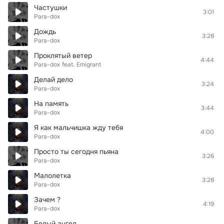
Частушки
3:01
Para-dox
Дождь
3:28
Para-dox
Проклятый ветер
4:44
Para-dox
feat.
Emigrant
Делай дело
3:24
Para-dox
На память
3:44
Para-dox
Я как мальчишка жду тебя
4:00
Para-dox
Просто ты сегодня пьяна
3:26
Para-dox
Малолетка
3:28
Para-dox
Зачем ?
4:19
Para-dox
Белый ангел