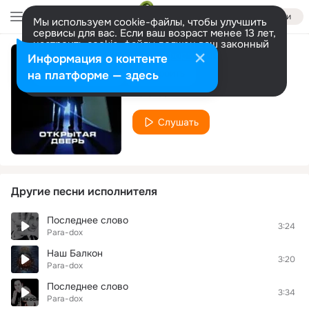
Войти
Мы используем cookie-файлы, чтобы улучшить
сервисы для вас. Если ваш возраст менее 13 лет,
настроить cookie-файлы должен ваш законный
представитель.
Больше информации
Информация о контенте
Девочка Моя
Разрешить все
Настроить
на платформе — здесь
Para-dox
Слушать
Другие песни исполнителя
Последнее слово
3:24
Para-dox
Наш Балкон
3:20
Para-dox
Последнее слово
3:34
Para-dox