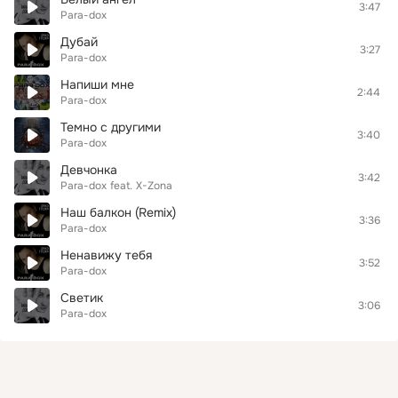
3:47
Para-dox
Дубай
3:27
Para-dox
Напиши мне
2:44
Para-dox
Темно с другими
3:40
Para-dox
Девчонка
3:42
Para-dox
feat.
X-Zona
Наш балкон (Remix)
3:36
Para-dox
Ненавижу тебя
3:52
Para-dox
Светик
3:06
Para-dox