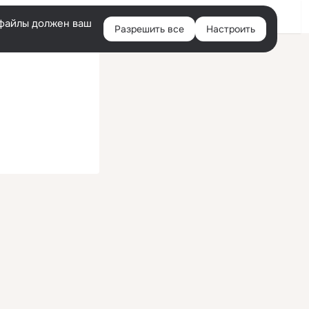
Войти
e-файлы должен ваш
Разрешить все
Настроить
Правая
колонка