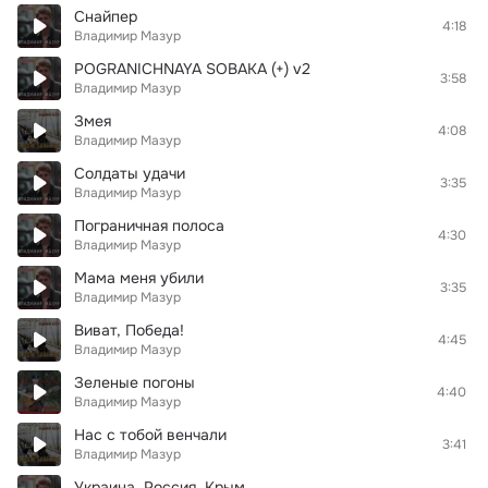
Снайпер
4:18
Владимир Мазур
POGRANICHNAYA SOBAKA (+) v2
3:58
Владимир Мазур
Змея
4:08
Владимир Мазур
Солдаты удачи
3:35
Владимир Мазур
Пограничная полоса
4:30
Владимир Мазур
Мама меня убили
3:35
Владимир Мазур
Виват, Победа!
4:45
Владимир Мазур
Зеленые погоны
4:40
Владимир Мазур
Нас с тобой венчали
3:41
Владимир Мазур
Украина, Россия, Крым