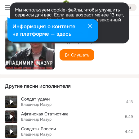
Войти
Мы используем cookie-файлы, чтобы улучшить
сервисы для вас. Если ваш возраст менее 13 лет,
настроить cookie-файлы должен ваш законный
представитель.
Больше информации
Информация о контенте
Три друга
Разрешить все
Настроить
на платформе — здесь
Владимир Мазур
Слушать
Другие песни исполнителя
Солдат удачи
4:13
Владимир Мазур
Афганская Статистика
5:49
Владимир Мазур
Солдаты России
4:42
Владимир Мазур