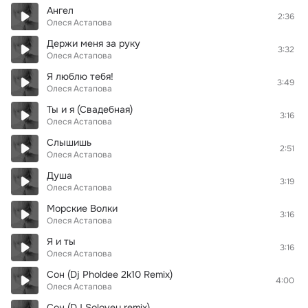
Ангел
2:36
Олеся Астапова
Держи меня за руку
3:32
Олеся Астапова
Я люблю тебя!
3:49
Олеся Астапова
Ты и я (Свадебная)
3:16
Олеся Астапова
Слышишь
2:51
Олеся Астапова
Душа
3:19
Олеся Астапова
Морские Волки
3:16
Олеся Астапова
Я и ты
3:16
Олеся Астапова
Сон (Dj Pholdee 2k10 Remix)
4:00
Олеся Астапова
Сон (DJ Solovey remix)