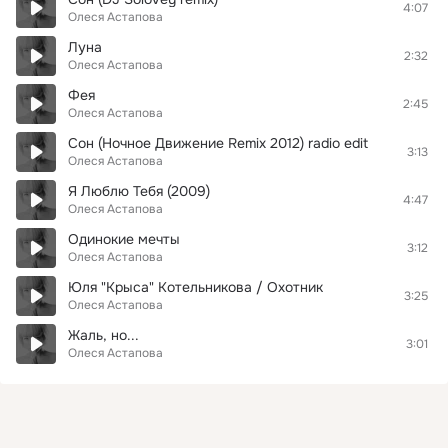
4:07
Олеся Астапова
Луна
2:32
Олеся Астапова
Фея
2:45
Олеся Астапова
Сон (Ночное Движение Remix 2012) radio edit
3:13
Олеся Астапова
Я Люблю Тебя (2009)
4:47
Олеся Астапова
Одинокие мечты
3:12
Олеся Астапова
Юля "Крыса" Котельникова / Охотник
3:25
Олеся Астапова
Жаль, но...
3:01
Олеся Астапова