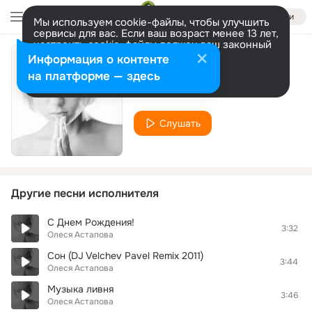
Войти
Мы используем cookie-файлы, чтобы улучшить
сервисы для вас. Если ваш возраст менее 13 лет,
настроить cookie-файлы должен ваш законный
представитель.
Больше информации
Информация о контенте
Ты Знаешь
Разрешить все
Настроить
на платформе — здесь
Олеся Астапова
Слушать
Другие песни исполнителя
С Днем Рождения!
3:32
Олеся Астапова
Сон (DJ Velchev Pavel Remix 2011)
3:44
Олеся Астапова
Музыка ливня
3:46
Олеся Астапова