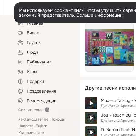
Мы используем cookie-файлы, чтобы улучшить сервис
законный представитель.
Больше информации
Левая
Главная
колонка
Видео
Группы
Люди
Публикации
Игры
Подарки
Другие песни исполн
Поздравления
Modern Talking - 
Рекомендации
Дискотека Арлекин
Сменить язык
Joy - Touch By T
Рекламодателям
Помощь
Дискотека Арлекин
Новости
Ещё
D. Bohlen Feat. N
Мы применяем
Дискотека Арлекин