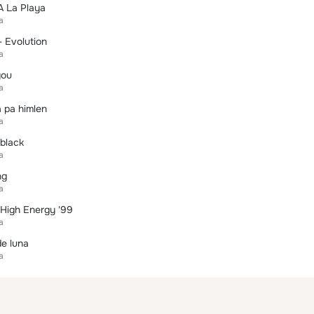
A La Playa
а
- Evolution
а
you
а
 pa himlen
а
 black
а
ng
а
 High Energy '99
а
de luna
а