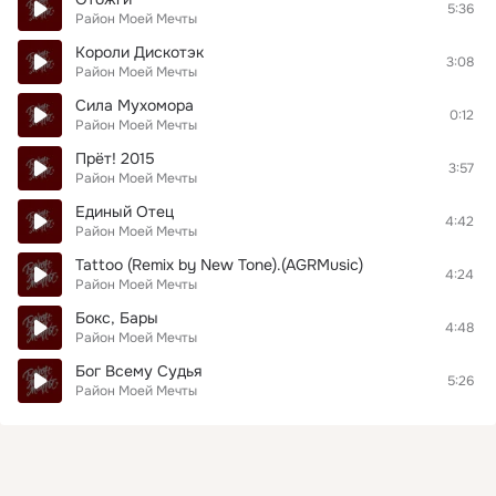
5:36
Район Моей Мечты
Короли Дискотэк
3:08
Район Моей Мечты
Сила Мухомора
0:12
Район Моей Мечты
Прёт! 2015
3:57
Район Моей Мечты
Единый Отец
4:42
Район Моей Мечты
Tattoo (Remix by New Tone).(AGRMusic)
4:24
Район Моей Мечты
Бокс, Бары
4:48
Район Моей Мечты
Бог Всему Судья
5:26
Район Моей Мечты