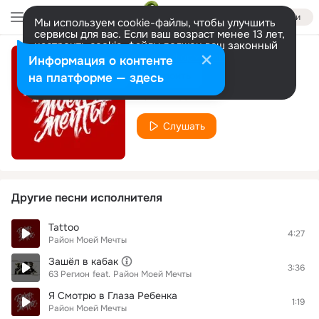
Войти
Мы используем cookie-файлы, чтобы улучшить
сервисы для вас. Если ваш возраст менее 13 лет,
настроить cookie-файлы должен ваш законный
представитель.
Больше информации
Информация о контенте
Русский Язык
Разрешить все
Настроить
на платформе — здесь
Район Моей Мечты
Слушать
Другие песни исполнителя
Tattoo
4:27
Район Моей Мечты
Зашёл в кабак
3:36
63 Регион
feat.
Район Моей Мечты
Я Смотрю в Глаза Ребенка
1:19
Район Моей Мечты