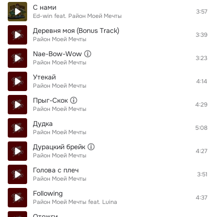
С нами
3:57
Ed-win
feat.
Район Моей Мечты
Деревня моя (Bonus Track)
3:39
Район Моей Мечты
Nae-Bow-Wow
3:23
Район Моей Мечты
Утекай
4:14
Район Моей Мечты
Прыг-Скок
4:29
Район Моей Мечты
Дудка
5:08
Район Моей Мечты
Дурацкий брейк
4:27
Район Моей Мечты
Голова с плеч
3:51
Район Моей Мечты
Following
4:37
Район Моей Мечты
feat.
Luina
Отожги