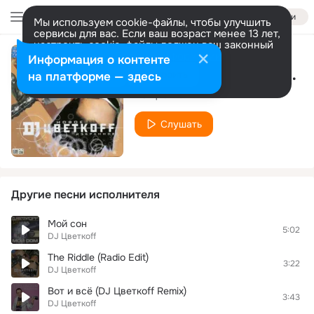
Войти
Мы используем cookie-файлы, чтобы улучшить
сервисы для вас. Если ваш возраст менее 13 лет,
настроить cookie-файлы должен ваш законный
представитель.
Больше информации
Информация о контенте
Djs At Work Some Years Ago
Разрешить все
Настроить
на платформе — здесь
DJ Цветкоff
Слушать
Другие песни исполнителя
Мой сон
5:02
DJ Цветкоff
The Riddle (Radio Edit)
3:22
DJ Цветкоff
Вот и всё (DJ Цветкоff Remix)
3:43
DJ Цветкоff