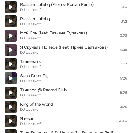
Russian Lullaby (Filonov Ruslan Remix)
5:44
DJ Цветкоff
Russian Lullaby
3:21
DJ Цветкоff
Мой Сон (feat. Татьяна Буланова)
3:28
DJ Цветкоff
Я Скучала По Тебе (Feat. Ирина Салтыкова)
4:39
DJ Цветкоff
Танцевать
3:17
DJ Цветкоff
Supa Dupa Fly
5:26
DJ Цветкоff
Танцпол @ Record Club
5:26
DJ Цветкоff
King of the world
3:26
DJ Цветкоff
Я верю
4:44
DJ Цветкоff
Таня Буланова & Dj Цветкоff - Бескрылая Любовь (Club Mix)