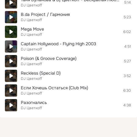
5:14
DJ Цветкоff
B.da Project / Гармония
5:23
DJ Цветкоff
Mega Move
6:02
DJ Цветкоff
Captain Hollywood - Flying High 2003
4:51
DJ Цветкоff
Poison (& Groove Coverage)
5:27
DJ Цветкоff
Reckless (Special D)
3:52
DJ Цветкоff
Если Хочешь Остаться (Club Mix)
6:30
DJ Цветкоff
Разогнались
4:38
DJ Цветкоff