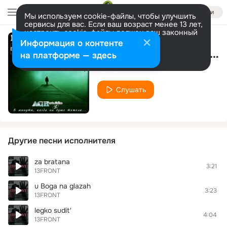
Войти
Мы используем cookie-файлы, чтобы улучшить
сервисы для вас. Если ваш возраст менее 13 лет,
настроить cookie-файлы должен ваш законный
представитель.
Больше информации
Информация о контенте
ya nashel v tvoih glazah...
Разрешить все
Настроить
на платформе — здесь
13FRONT
Слушать
Другие песни исполнителя
za bratana
3:21
13FRONT
u Boga na glazah
3:23
13FRONT
legko sudit'
4:04
13FRONT