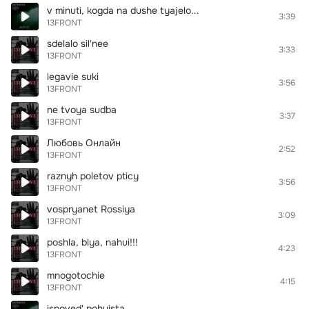
v minuti, kogda na dushe tyajelo...
3:39
13FRONT
sdelalo sil'nee
3:33
13FRONT
legavie suki
3:56
13FRONT
ne tvoya sudba
3:37
13FRONT
Любовь Онлайн
2:52
13FRONT
raznyh poletov pticy
3:56
13FRONT
vospryanet Rossiya
3:09
13FRONT
poshla, blya, nahui!!!
4:23
13FRONT
mnogotochie
4:15
13FRONT
ispoved' pohuista...