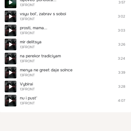
3:57
13FRONT
vsyu bol', zabrav s soboi
3:02
13FRONT
prosti, mama...
3:03
13FRONT
mir delitsya
3:26
13FRONT
na perekor tradiciyam
3:24
13FRONT
menya ne greet daje solnce
3:39
13FRONT
Vybirai
3:28
13FRONT
nu i pust'
4:07
13FRONT