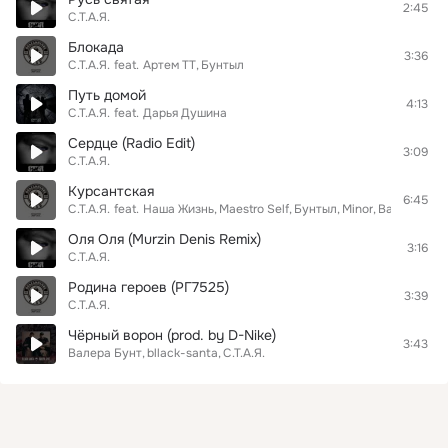
2:45
С.Т.А.Я.
Блокада
3:36
С.Т.А.Я.
feat.
Артем ТТ
Бунтыл
Путь домой
4:13
С.Т.А.Я.
feat.
Дарья Душина
Сердце (Radio Edit)
3:09
С.Т.А.Я.
Курсантская
6:45
С.Т.А.Я.
feat.
Наша Жизнь
Maestro Self
Бунтыл
Minor
Basmach
Оля Оля (Murzin Denis Remix)
3:16
С.Т.А.Я.
Родина героев (РГ7525)
3:39
С.Т.А.Я.
Чёрный ворон (prod. by D-Nike)
3:43
Валера Бунт
bllack-santa
С.Т.А.Я.