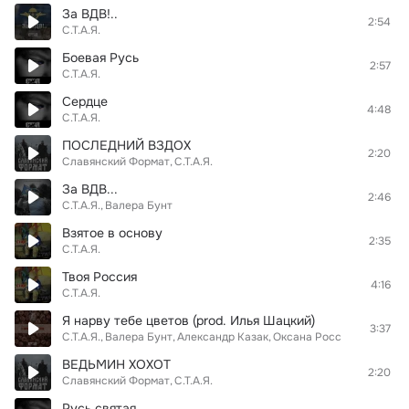
За ВДВ!..
2:54
С.Т.А.Я.
Боевая Русь
2:57
С.Т.А.Я.
Сердце
4:48
С.Т.А.Я.
ПОСЛЕДНИЙ ВЗДОХ
2:20
Славянский Формат
С.Т.А.Я.
За ВДВ...
2:46
С.Т.А.Я.
Валера Бунт
Взятое в основу
2:35
С.Т.А.Я.
Твоя Россия
4:16
С.Т.А.Я.
Я нарву тебе цветов (prod. Илья Шацкий)
3:37
С.Т.А.Я.
Валера Бунт
Александр Казак
Оксана Росс
ВЕДЬМИН ХОХОТ
2:20
Славянский Формат
С.Т.А.Я.
Русь святая