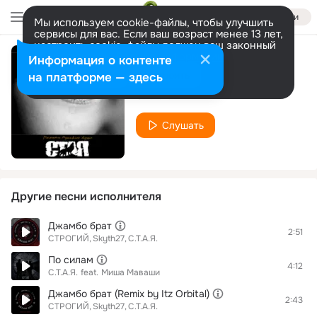
Войти
Мы используем cookie-файлы, чтобы улучшить
сервисы для вас. Если ваш возраст менее 13 лет,
настроить cookie-файлы должен ваш законный
представитель.
Больше информации
Информация о контенте
Не уходи
Разрешить все
Настроить
на платформе — здесь
С.Т.А.Я.
Слушать
Другие песни исполнителя
Джамбо брат
2:51
СТРОГИЙ
Skyth27
С.Т.А.Я.
По силам
4:12
С.Т.А.Я.
feat.
Миша Маваши
Джамбо брат (Remix by Itz Orbital)
2:43
СТРОГИЙ
Skyth27
С.Т.А.Я.