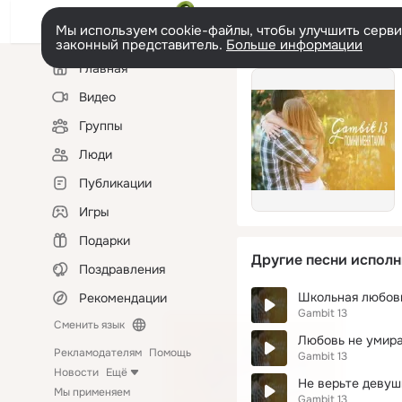
Мы используем cookie-файлы, чтобы улучшить сервис
законный представитель.
Больше информации
Левая
Главная
колонка
Видео
Группы
Люди
Публикации
Игры
Подарки
Другие песни исполн
Поздравления
Школьная любовь
Рекомендации
Gambit 13
Сменить язык
Любовь не умир
Рекламодателям
Помощь
Gambit 13
Новости
Ещё
Не верьте деву
Мы применяем
Gambit 13