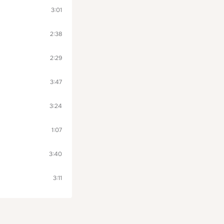
3:01
2:38
2:29
3:47
3:24
1:07
3:40
3:11