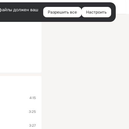
Войти
e-файлы должен ваш
Разрешить все
Настроить
Правая
колонка
4:15
3:25
3:27