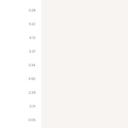
3:28
3:22
4:12
3:37
3:34
3:50
2:29
2:31
3:05