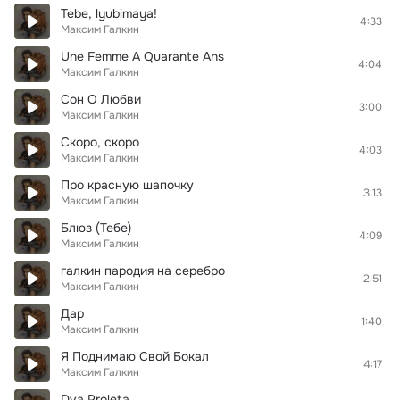
Tebe, lyubimaya!
4:33
Максим Галкин
Une Femme A Quarante Ans
4:04
Максим Галкин
Сон О Любви
3:00
Максим Галкин
Скоро, скоро
4:03
Максим Галкин
Про красную шапочку
3:13
Максим Галкин
Блюз (Тебе)
4:09
Максим Галкин
галкин пародия на серебро
2:51
Максим Галкин
Дар
1:40
Максим Галкин
Я Поднимаю Свой Бокал
4:17
Максим Галкин
Dva Proleta