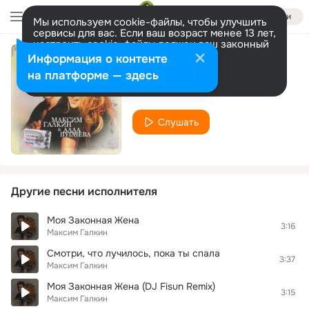
Войти
Мы используем cookie-файлы, чтобы улучшить
сервисы для вас. Если ваш возраст менее 13 лет,
настроить cookie-файлы должен ваш законный
представитель.
Больше информации
Информация о контенте
Тебе
Разрешить все
Настроить
на платформе — здесь
Максим Галкин
Слушать
Другие песни исполнителя
Моя Законная Жена
3:16
Максим Галкин
Смотри, что лучилось, пока ты спала
3:37
Максим Галкин
Моя Законная Жена (DJ Fisun Remix)
3:15
Максим Галкин