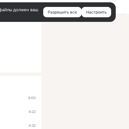
Войти
e-файлы должен ваш
Разрешить все
Настроить
Правая
колонка
5:00
4:22
4:32