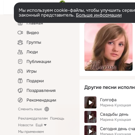
Мы используем cookie-файлы, чтобы улучшить сервис
законный представитель.
Больше информации
Левая
Главная
колонка
Видео
Группы
Люди
Публикации
Игры
Подарки
Другие песни исполн
Поздравления
Голгофа
Рекомендации
Марина Кухоцкая
Сменить язык
Свадьбы день
Рекламодателям
Помощь
Марина Кухоцкая
Новости
Ещё
Сегодня день сч
Мы применяем
Марина Кухоцкая