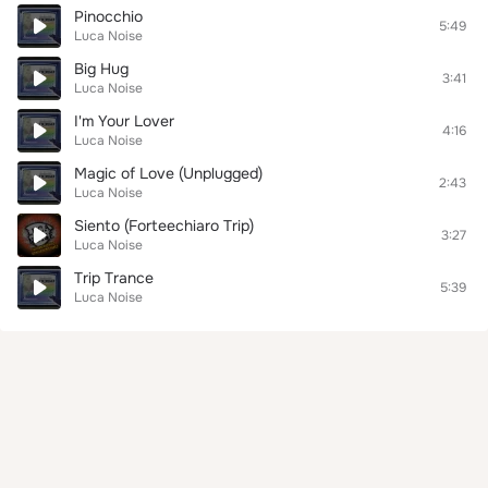
Pinocchio
5:49
Luca Noise
Big Hug
3:41
Luca Noise
I'm Your Lover
4:16
Luca Noise
Magic of Love (Unplugged)
2:43
Luca Noise
Siento (Forteechiaro Trip)
3:27
Luca Noise
Trip Trance
5:39
Luca Noise