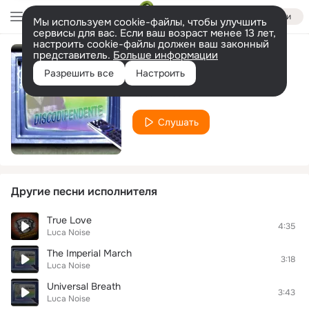
Войти
Мы используем cookie-файлы, чтобы улучшить
сервисы для вас. Если ваш возраст менее 13 лет,
настроить cookie-файлы должен ваш законный
представитель.
Больше информации
Losing My Religion
Разрешить все
Настроить
Luca Noise
Слушать
Другие песни исполнителя
True Love
4:35
Luca Noise
The Imperial March
3:18
Luca Noise
Universal Breath
3:43
Luca Noise