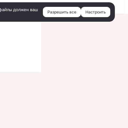
Войти
e-файлы должен ваш
Разрешить все
Настроить
Правая
колонка