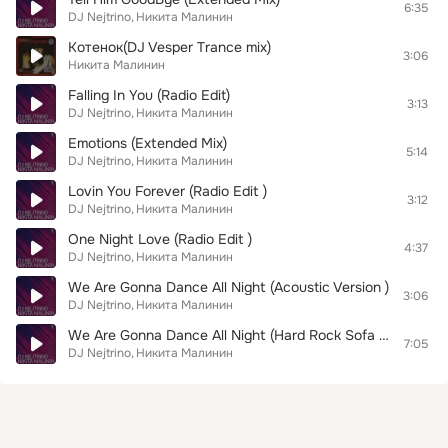
6:35
DJ Nejtrino
Никита Малинин
Котенок(DJ Vesper Trance mix)
3:06
Никита Малинин
Falling In You (Radio Edit)
3:13
DJ Nejtrino
Никита Малинин
Emotions (Extended Mix)
5:14
DJ Nejtrino
Никита Малинин
Lovin You Forever (Radio Edit )
3:12
DJ Nejtrino
Никита Малинин
One Night Love (Radio Edit )
4:37
DJ Nejtrino
Никита Малинин
We Are Gonna Dance All Night (Acoustic Version )
3:06
DJ Nejtrino
Никита Малинин
We Are Gonna Dance All Night (Hard Rock Sofa Remix)
7:05
DJ Nejtrino
Никита Малинин