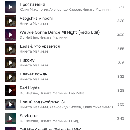
Прости меня
3:57
Юлия Михальчик
Александр Киреев
Никита Малинин
Vspyshka v nochi
3:28
Никита Малинин
We Are Gonna Dance All Night (Radio Edit)
3:09
DJ Nejtrino
Никита Малинин
Делай, что нравится
2:55
Никита Малинин
Никому
3:16
Никита Малинин
Плачет дождь
3:32
Никита Малинин
Red Lights
3:28
DJ Nejtrino
Никита Малинин
Eva Petra
Новый год (Фабрика-3)
3:55
Никита Малинин
Александр Киреев
Юлия Михальчик
Светлана 
Seviyorum
3:43
DJ Nejtrino
Никита Малинин
El Ray
Tell Him GoodBye (Extended Mix)