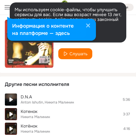
Войти
Мы используем cookie-файлы, чтобы улучшить
сервисы для вас. Если ваш возраст менее 13 лет,
настроить cookie-файлы должен ваш законный
представитель.
Больше информации
Информация о контенте
Ey
Разрешить все
Настроить
на платформе — здесь
Никита Малинин
Слушать
Другие песни исполнителя
D.N.A
5:36
Anton Ishutin
Никита Малинин
Котенок
3:37
Никита Малинин
Котёнок
4:16
Никита Малинин