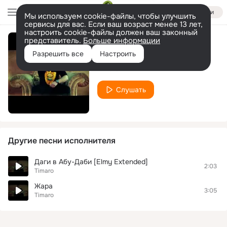
Войти
Мы используем cookie-файлы, чтобы улучшить
сервисы для вас. Если ваш возраст менее 13 лет,
настроить cookie-файлы должен ваш законный
представитель.
Больше информации
Анжи
Разрешить все
Настроить
Timaro
Слушать
Другие песни исполнителя
Даги в Абу-Даби [Elmy Extended]
2:03
Timaro
Жара
3:05
Timaro