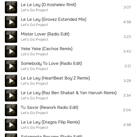
Le Le Ley (D.Koshelev RmX)
3:07
Let's Go Project
Le Le Ley (Grovez Extended Mix)
4:58
Let's Go Project
Mister Lover (Radio Edit)
3:23
Let's Go Project
Yeke Yeke (Cechos Remix)
3:43
Let's Go Project
Somebody To Love (Radio Edit)
3:21
Let's Go Project
Le Le Ley (HeartBeat Boy'Z Remix)
3:28
Let's Go Project
Le Le Ley (Raz Ben Shabat & Yan Harush Remix)
3:34
Let's Go Project
Tu Savor (Rework Radio Edit)
3:04
Let's Go Project
Le Le Ley (Dragos Filip Remix)
4:58
Let's Go Project
Solamente Besame (Radio Edit)