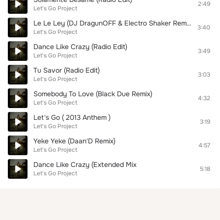
2:49
Let's Go Project
Le Le Ley (DJ DragunOFF & Electro Shaker Remix)
3:40
Let's Go Project
Dance Like Crazy (Radio Edit)
3:49
Let's Go Project
Tu Savor (Radio Edit)
3:03
Let's Go Project
Somebody To Love (Black Due Remix)
4:32
Let's Go Project
Let's Go ( 2013 Anthem )
3:19
Let's Go Project
Yeke Yeke (Daan'D Remix)
4:57
Let's Go Project
Dance Like Crazy (Extended Mix
5:18
Let's Go Project