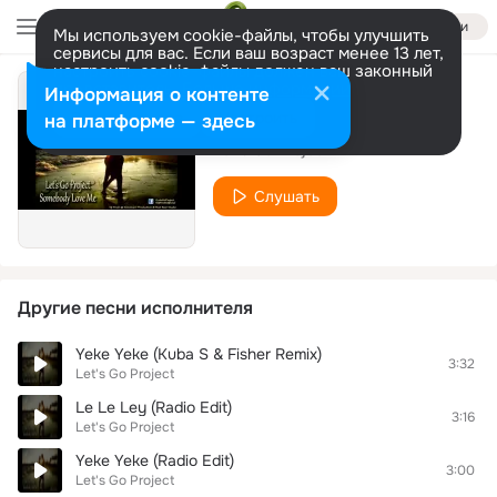
Войти
Мы используем cookie-файлы, чтобы улучшить
сервисы для вас. Если ваш возраст менее 13 лет,
настроить cookie-файлы должен ваш законный
представитель.
Больше информации
Информация о контенте
Yeke Yeke
Разрешить все
Настроить
на платформе — здесь
Let's Go Project
Слушать
Другие песни исполнителя
Yeke Yeke (Kuba S & Fisher Remix)
3:32
Let's Go Project
Le Le Ley (Radio Edit)
3:16
Let's Go Project
Yeke Yeke (Radio Edit)
3:00
Let's Go Project