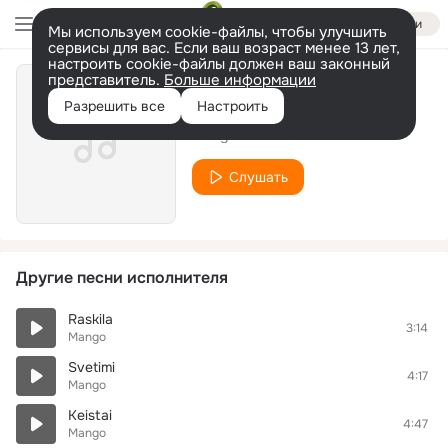
Войти
Мы используем cookie-файлы, чтобы улучшить
сервисы для вас. Если ваш возраст менее 13 лет,
настроить cookie-файлы должен ваш законный
представитель.
Больше информации
Gal Tai Tu
Разрешить все
Настроить
Mango
Слушать
Другие песни исполнителя
Raskila
3:14
Mango
Svetimi
4:17
Mango
Keistai
4:47
Mango