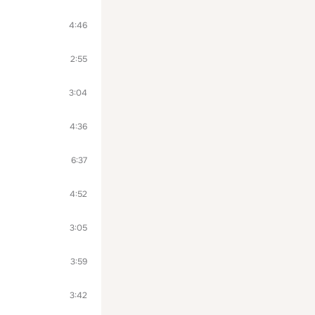
4:46
2:55
3:04
4:36
6:37
4:52
3:05
3:59
3:42