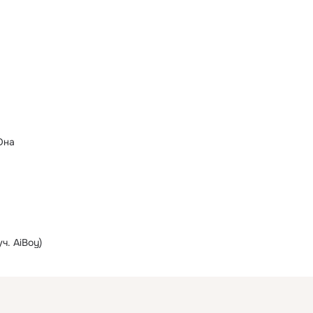
Она
ч. AiBoy)