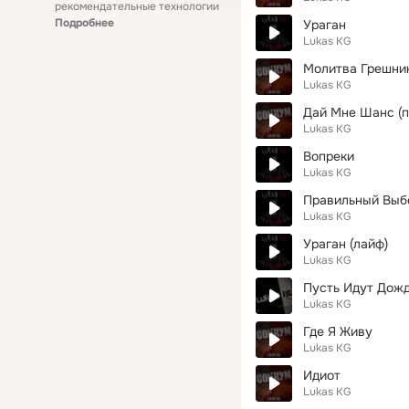
рекомендательные технологии
Подробнее
Ураган
Lukas KG
Молитва Грешни
Lukas KG
Дай Мне Шанс (пр
Lukas KG
Вопреки
Lukas KG
Правильный Выбор
Lukas KG
Ураган (лайф)
Lukas KG
Пусть Идут Дож
Lukas KG
Где Я Живу
Lukas KG
Идиот
Lukas KG