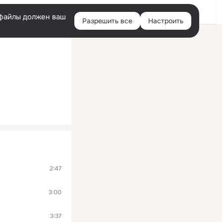
Войти
e-файлы должен ваш
Разрешить все
Настроить
Правая
колонка
2:47
3:00
3:37