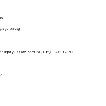
ка
и уч. AiBoy)
 (при уч. Q.Taz, nomONE, Dirty L.O.N.D.O.N.)
ди