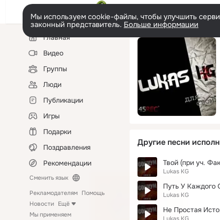
Мы используем cookie-файлы, чтобы улучшить сервис
законный представитель.
Больше информации
Левая
Главная
колонка
Видео
Группы
Люди
Публикации
Игры
Подарки
Другие песни исполн
Поздравления
Твой (при уч. Фа
Рекомендации
Lukas KG
Сменить язык
Путь У Каждого 
Рекламодателям
Помощь
Lukas KG
Новости
Ещё
Не Простая Истор
Мы применяем
Lukas KG