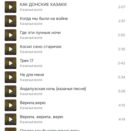
КАК ДОНСКИЕ КАЗАКИ.
2:07
Казачья воля
Когда мы были на войне
2:57
Казачья воля
Где эти лунные ночи
2:50
Казачья воля
Косил сено старичок
2:35
Казачья воля
Трек 17
2:42
Казачья воля
Не для меня
3:34
Казачья воля
Андалузская ночь (казачья песня)
5:26
Казачья воля
Верила,верю
4:10
Казачья воля
Верила, верила, верю
4:14
Казачья воля
Отчего так быстро вянут розы