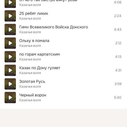
4:06
Казачья воля
25 ребят лихих
2:24
Казачья воля
Гимн Всевеликого Войска Донского
4:43
Казачья воля
Ольху я ломала
2:12
Казачья воля
по горам карпатским
4:13
Казачья воля
Казак по Дону гуляет
4:31
Казачья воля
Золотая Русь
3:59
Казачья воля
Черный ворон
5:40
Казачья воля