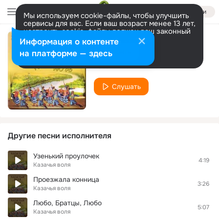
Войти
Мы используем cookie-файлы, чтобы улучшить
сервисы для вас. Если ваш возраст менее 13 лет,
настроить cookie-файлы должен ваш законный
представитель.
Больше информации
Информация о контенте
Андалузская ночь
Разрешить все
Настроить
на платформе — здесь
Казачья воля
Слушать
Другие песни исполнителя
Узенький проулочек
4:19
Казачья воля
Проезжала конница
3:26
Казачья воля
Любо, Братцы, Любо
5:07
Казачья воля