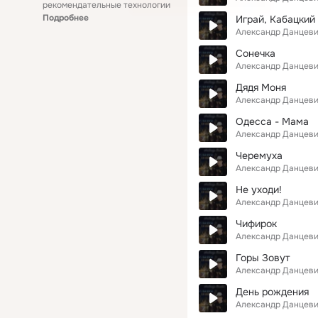
рекомендательные технологии
Подробнее
Играй, Кабацкий
Александр Данцев
Сонечка
Александр Данцев
Дядя Моня
Александр Данцев
Одесса - Мама
Александр Данцев
Черемуха
Александр Данцев
Не уходи!
Александр Данцев
Чифирок
Александр Данцев
Горы Зовут
Александр Данцев
День рождения
Александр Данцев