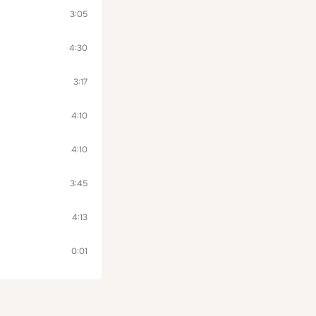
3:05
4:30
3:17
4:10
4:10
3:45
4:13
0:01