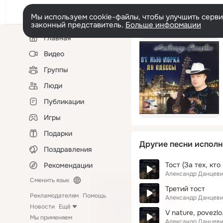
Мы используем cookie-файлы, чтобы улучшить сервис
законный представитель.
Больше информации
Левая
Главная
колонка
Видео
Группы
Люди
Публикации
Игры
Подарки
Другие песни исполн
Поздравления
Тост (За тех, кто
Рекомендации
Александр Данцев
Сменить язык
Третий тост
Рекламодателям
Помощь
Александр Данцев
Новости
Ещё
V nature, povezlo.
Мы применяем
Александр Данцев