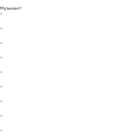
 Музыкант!
ич
ич
ич
ич
ич
ич
ич
ич
ич