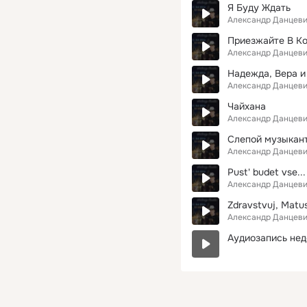
Я Буду Ждать
Александр Данцев
Приезжайте В Ко
Александр Данцев
Надежда, Вера и
Александр Данцев
Чайхана
Александр Данцев
Слепой музыкан
Александр Данцев
Pust' budet vse...
Александр Данцев
Zdravstvuj, Matus
Александр Данцев
Аудиозапись нед