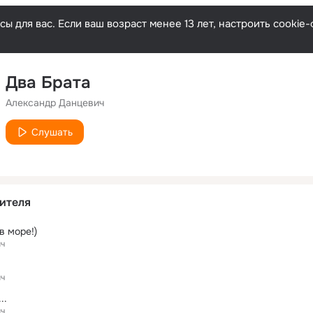
ы для вас. Если ваш возраст менее 13 лет, настроить cooki
Два Брата
Александр Данцевич
Слушать
ителя
 в море!)
ич
ич
..
ич