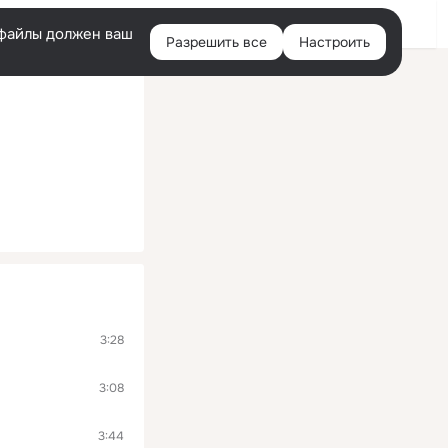
Войти
e-файлы должен ваш
Разрешить все
Настроить
Правая
колонка
3:28
3:08
3:44