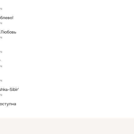
ич
блево!
ич
 Любовь
ич
ич
т
ич
ич
hka-Sibir'
ич
оступна